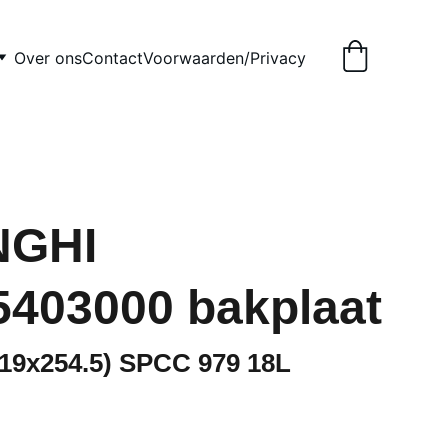
Over ons
Contact
Voorwaarden/Privacy
NGHI
403000 bakplaat
319x254.5) SPCC 979 18L