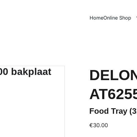
Home
Online Shop
DELO
AT6255
Food Tray (
€30.00