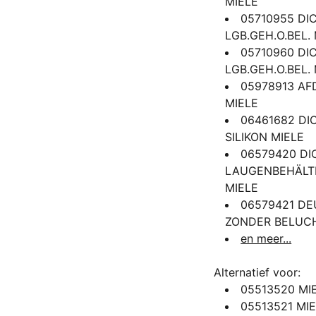
MIELE
05710955 DI
LGB.GEH.O.BEL.
05710960 DI
LGB.GEH.O.BEL.
05978913 AF
MIELE
06461682 DI
SILIKON MIELE
06579420 DI
LAUGENBEHÄLT
MIELE
06579421 D
ZONDER BELUCH
en meer...
Alternatief voor:
05513520 MI
05513521 MI