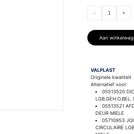
-
+
Aan winkelwag
VALPLAST
Originele kwaliteit
Alternatief voor:
05513520 DI
LGB.GEH.O.BEL.
05513521 AF
DEUR MIELE
05710953 JO
CIRCULAIRE LGB