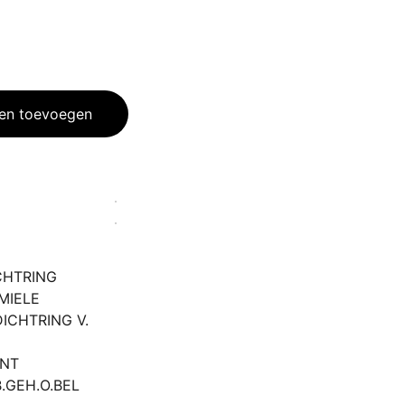
en toevoegen
CHTRING
 MIELE
DICHTRING V.
INT
.GEH.O.BEL