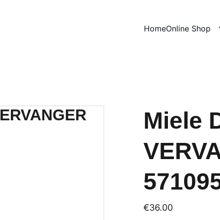
Home
Online Shop
Miele
VERV
571095
€36.00