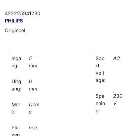
422225941230
PHILIPS
Origineel
Inga
5
Soo
AC
ng:
mm
rt
volt
age:
Uitg
6
ang:
mm
Spa
230
nnin
V
Mer
Cem
g:
k:
e
Plui
nee
zen